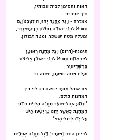
האות והסימן לבית אבותיו,
וכך יסודרו:
ממזרח - דֶּ֛גֶל מַֽחֲנֵ֥ה יְהוּדָ֖ה לְצִבְאֹתָ֑ם 
וְנָשִׂיא֙ לִבְנֵ֣י יְהוּדָ֔ה נַחְשׁ֖וֹן בֶּן־עַמִּֽינָדָֽב, 
ומעליו מטה יששכר, ומטה זבולון.
תימנה-(דרום) דֶּ֣גֶל מַֽחֲנֵ֧ה רְאוּבֵ֛ן  
לְצִבְאֹתָ֑ם וְנָשִׂיא֙ לִבְנֵ֣י רְאוּבֵ֔ן אֱלִיצ֖וּר 
בֶּן־שְׁדֵיאֽוּר
ועליו מטה שמעון, ומטה גד.
את אוהל מועד ישא שבט לוי בין 
המחנות כולם.
*וְנָסַ֧ע אֹֽהֶל־מוֹעֵ֛ד מַֽחֲנֵ֥ה הַֽלְוִיִּ֖ם בְּת֣וֹךְ 
הַמַּֽחֲנֹ֑ת כַּֽאֲשֶׁ֤ר יַֽחֲנוּ֙ כֵּ֣ן יִסָּ֔עוּ אִ֥ישׁ 
עַל־יָד֖וֹ לְדִגְלֵיהֶֽם:*
לכיוון הים- (מערב) דֶּ֣גֶל מַֽחֲנֵ֥ה אֶפְרַ֛יִם 