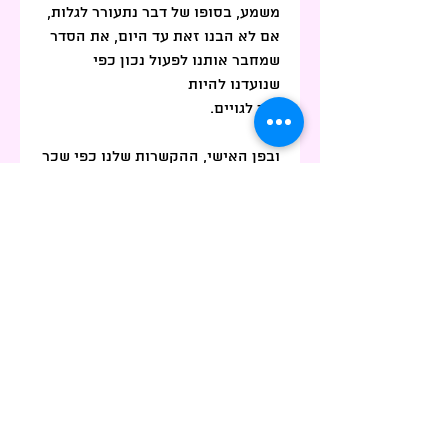
משמע, בסופו של דבר נתעורר לגלות, 
אם לא הבנו זאת עד היום, את הסדר 
שמחבר אותנו לפעול נכון כפי 
שנועדנו להיות
אור לגויים.
ובפן האישי, ההקשרות שלנו כפי שכר 
הבנו היא יסוד קיומי של בני האדם, 
כיצורים חברתיים, משפחתיים. מידת 
הנצח שביסוד מאפשרת לנו לעבור 
אתגרים רבים, חילוקי דיעות, אפילו 
מריבות, ובסופו של דבר מתוך חיבור 
ליסודות הקדושים
לנצח את הכל ולהישאר מלוכדים.
אמן ונזכה לראות את עמנו
מתעלה מעל כל חילוקי הדיעות
ואיש אחד בלב אחד
נפתח זה אל זה את הלבבות -