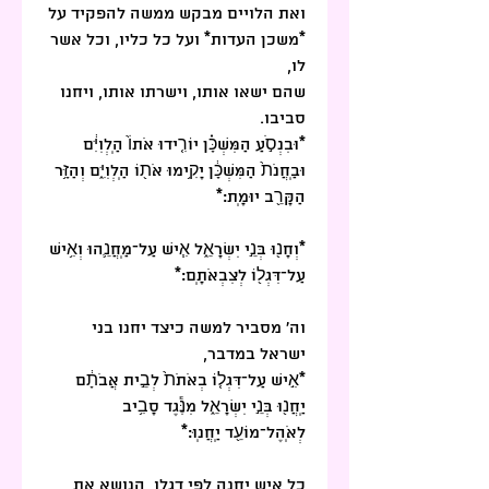
ואת הלויים מבקש ממשה להפקיד על 
*משכן העדות* ועל כל כליו, וכל אשר 
לו, 
שהם ישאו אותו, וישרתו אותו, ויחנו 
סביבו.
*וּבִנְסֹ֣עַ הַמִּשְׁכָּ֗ן יוֹרִ֤ידוּ אֹתוֹ֙ הַֽלְוִיִּ֔ם 
וּבַֽחֲנֹת֙ הַמִּשְׁכָּ֔ן יָקִ֥ימוּ אֹת֖וֹ הַֽלְוִיִּ֑ם וְהַזָּ֥ר 
הַקָּרֵ֖ב יוּמָֽת:*
*וְחָנ֖וּ בְּנֵ֣י יִשְׂרָאֵ֑ל אִ֧ישׁ עַל־מַֽחֲנֵ֛הוּ וְאִ֥ישׁ 
עַל־דִּגְל֖וֹ לְצִבְאֹתָֽם:*
וה' מסביר למשה כיצד יחנו בני 
ישראל במדבר, 
*אִ֣ישׁ עַל־דִּגְל֤וֹ בְאֹתֹת֙ לְבֵ֣ית אֲבֹתָ֔ם 
יַֽחֲנ֖וּ בְּנֵ֣י יִשְׂרָאֵ֑ל מִנֶּ֕גֶד סָבִ֥יב 
לְאֹֽהֶל־מוֹעֵ֖ד יַֽחֲנֽוּ:*
כל איש יחנה לפי דגלו, הנושא את 