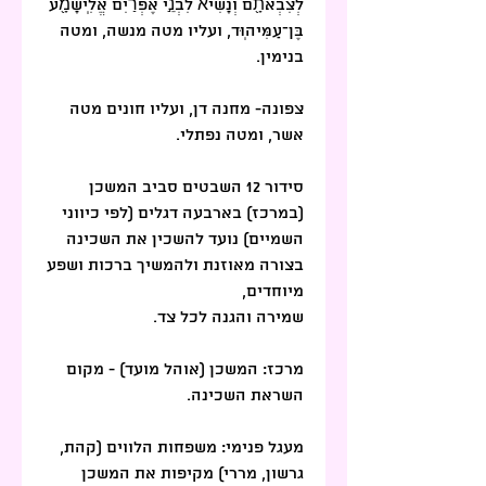
לְצִבְאֹתָ֖ם וְנָשִׂיא֙ לִבְנֵ֣י אֶפְרַ֔יִם אֱלִֽישָׁמָ֖ע 
בֶּן־עַמִּיהֽוּד, ועליו מטה מנשה, ומטה 
בנימין.
צפונה- מחנה דן, ועליו חונים מטה 
אשר, ומטה נפתלי.
סידור 12 השבטים סביב המשכן 
(במרכז) בארבעה דגלים (לפי כיווני 
השמיים) נועד להשכין את השכינה 
בצורה מאוזנת ולהמשיך ברכות ושפע 
מיוחדים,
שמירה והגנה לכל צד.
מרכז: המשכן (אוהל מועד) - מקום 
השראת השכינה.
מעגל פנימי: משפחות הלווים (קהת, 
גרשון, מררי) מקיפות את המשכן 