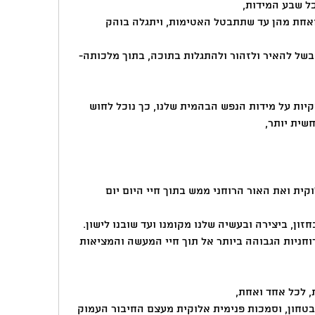
ל שבע המידות,
עד לטיהורן וזיכוכן ומֵרוּק כל אחת ואחת מהן עד שתתבטל האטימות, ויתגלה בוהק 
וכעת כל האור החדש שנכנס בפסח בשל להאיר ולזהור ולהתגלות בתוכה, בתוך מלכותה- 
חיברנו  והשלטנו את התכונות האלוקיות על מידות הנפש הבהמית שלנו, כך נוכל לחוש 
שית יותר, 
ת ואת האור הרוחני ממש בתוך חיי היום יום
ון, ביצירה ובעשיה שלנו מקומנו ועד שובנו לישון. 
מאפשרת לנו לחבר את הקדושה והרוחניות הגבוהה ביותר אל תוך חיי המעשה והמציאות 
, לכל אחד ואחת,
האם באמת הצלחנו להשיג שליטה, בטחון, וסמכות פנימית אלוקית מעצם החיבור העמוק 