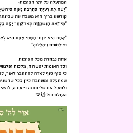
המתעלה על יתר האומות-
*יָפָ֨ה אַ֤תְּ רַעְיָתִי֙ כְּתִרְצָ֔ה נָאוָ֖ה כִּירוּשָׁלָ
קודשא בריך הוא משבח את שכינתו.
*מִי־זֹ֥את הַנִּשְׁקָפָ֖ה כְּמוֹ־שָׁ֑חַר יָפָ֣ה כַלְּבָנָ
וּפִילַגְשִׁים וַיְהַלֲלוּהָ*
אחת נבחרת מכל האומות,
וכל האומות יאשרוה, מלכות ופלגשי
כי סוף סוף למדה להתחבר לאור, לה
שמתעלה ומשתבח כיין ככל שהשנים 
העולם כולו🙌🩵