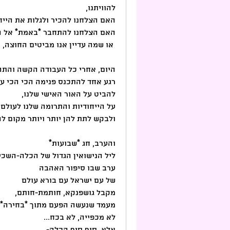
להוויתנו,
האם הצלחנו להכיר ולגלות את הייח
האם הצלחנו להתחבר *באמת* אל הש
 או שמה עדיין אנו מביטים החוצה, מנסים להשתית בטחון על עוגנים חיצוניים?!
היום, אחרי כל העבודה הקשה והתה
רגע אחד להתכנס פנימה הכי הכי ע
להביט על האור האישי שלנו, 
על הייחודיות והתרומה שלנו לעולם
ולבקש לתת להן יותר ויותר מקום לה
והערב, חג *שבועות*
ליל הנישואין הגדול של הכלה-השכינ
ערב שבו סיפור האהבה
של עם ישראל עם בורא עולם
מקבל גושפנקא, חותמת-חותם,
מעמד שנעשה הפעם מתוך *בחירה* 
לא מכפייה, לא בכח...