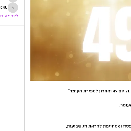
ofir
ic4u
artic4u
לצפייה בכל
ח ומסתיימת לקראת חג שבועות,