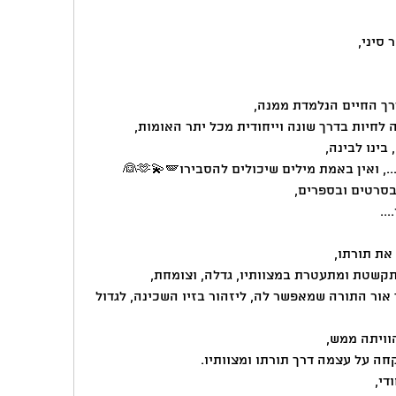
סיני,
ך החיים הנלמדת ממנה,
חיות בדרך שונה וייחודית מכל יתר האומות,
ינו לבינה, 
 ואין באמת מילים שיכולים להסבירו🫶💫🪽👰
סרטים ובספרים,
..
את תורתו,
קשטת ומתעטרת במצוותיו, גדלה, וצומחת,
ולהכיר בייחוד הקשר שלה עמו, דרך אור התורה שמאפשר לה, ליזהור בזיו השכינה, לגדול 
וויתה ממש,
ה על עצמה דרך תורתו ומצוותיו.
די,