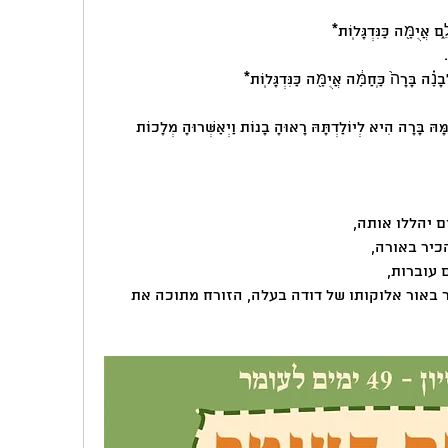
ִ֑ם אֲיֻמָּ֖ה כַּנִּדְגָּלֽוֹת*
֗ה בָּרָה֙ כַּֽחַמָּ֔ה אֲיֻמָּ֖ה כַּנִּדְגָּלֽוֹת*
*אַחַת הִיא יוֹנָתִי תַמָּתִי אַחַת הִיא לְאִמָּהּ בָּרָה הִיא לְיוֹלַדְתָּהּ רָאוּהָ בָנוֹת וַיְאַשְּׁרוּהָ מְלָכוֹת 
ם יהללו אותה,
כיר באורה, 
עוברות,
ולפעול את שליחותה וייעודה, להאיר באור אלוקותו של דודה בעלה, הזורח מתוכה את 