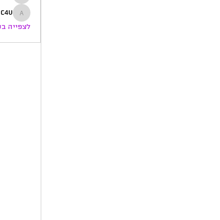
ofir
ic4u
artic4u
לצפייה בכל