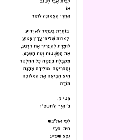
לְבֵית אָבִי לָשׁוּב
אוֹ 
אַחֲרֵי הָאֱמוּנָה לָתוּר
 בּוֹחֶרֶת בֶּעָתִיד לֹא יָדוּעַ 
 לַמְרוֹת שֶׁלִּיבִּי עֲדַיִן פָּצוּעַ
לוֹמֶדֶת לְהַעֲרִיךְ אֶת הָרֶגַע,
אֶת הַפַּשְׁטוּת וְאֶת הַטֶּבַע.
מְקַבֶּלֶת בַּעֲנָוָה כָּל הַחְלָטָה 
וְהַבְּרִיאָה  מוֹלִידָה מַתָּנָה
הִיא הֵבִיאָה אֶת הַמְּלוּכָה 
תּוֹדָה 
בֵּטִי ק. 
ב׳ אִיָּר הַ׳תשפ״ו
לְפִי את״בש 
רוּת  בֹּעַז
גַּפָּא שׁפזע