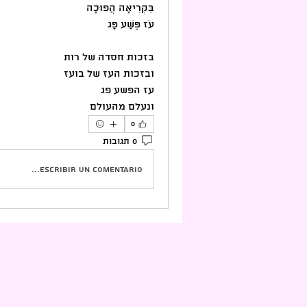
בִּקְרִיאָה הֲפוּכָה 
עֹז פֶּשַׁע פָּג
בזכות חסדה של רות 
ובזכות העז של בועז 
עז הפשע פג 
ונעלם מהעולם
0
0 תגובות
Escribir un comentario...