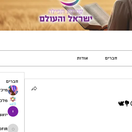
חברים
אודות
חברים
מיכל
מלכו
💐🕊️
יואש
ofir