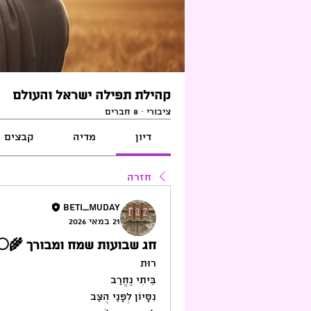
קהילת תפילה ישראל והעולם
ציבורי
·
8 חברים
דיון
מדיה
קבצים
חזרה
beti_muday
21 במאי 2026
חג שבועות שמח ומבורך 🌾⚪️
רוּת 
בֵּיתִי נֶחֱרַב 
נִסָּיוֹן לְפָנַי הֻצַּב