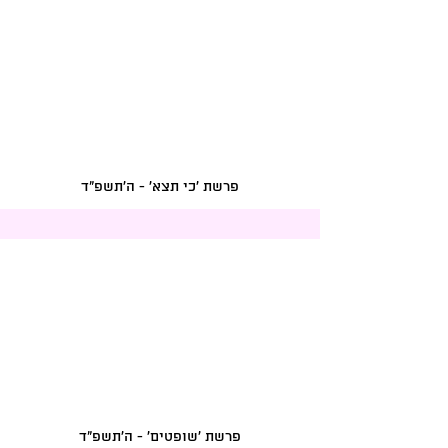
פרשת 'כי תצא' - ה'תשפ"ד
פרשת 'שופטים' - ה'תשפ"ד