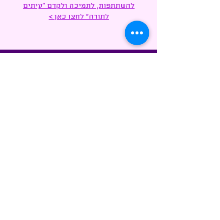
להשתתפות, לתמיכה ולקדם "עיתים
לתורה" לחצו כאן >
בבא שלום
רבי שלום מלכה ע"ה
אודות בבא שלום