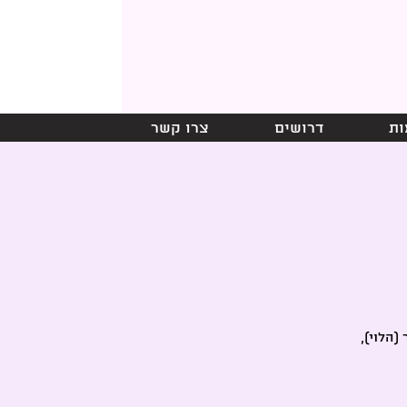
ות
דרושים
צרו קשר
 תומר שרייבר (הלוי),